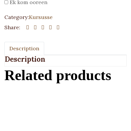
Ek kom ooreen
Category:
Kursusse
Share:
Description
Description
Related products
Voeg by die Winkel Trollie
Jakkals Delux –