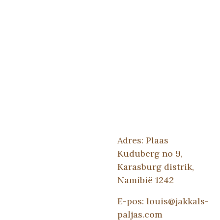
Vreet-, worstel- en baklei
klanke
R
50.00
Adres: Plaas
Kuduberg no 9,
Karasburg distrik,
Namibië 1242
E-pos: louis@jakkals-
paljas.com