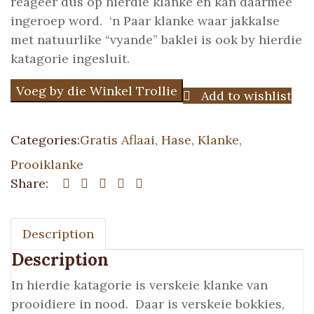
reageer dus op hierdie klanke en kan daarmee
ingeroep word. ‘n Paar klanke waar jakkalse
met natuurlike “vyande” baklei is ook by hierdie
katagorie ingesluit.
Voeg by die Winkel Trollie
Add to wishlist
Categories:
Gratis Aflaai
,
Hase
,
Klanke
,
Prooiklanke
Share:
Description
Description
In hierdie katagorie is verskeie klanke van
prooidiere in nood. Daar is verskeie bokkies,